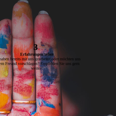
3
.
Erfahrungen teilen
haben bereits mit uns gearbeitet oder möchten uns
em Freund vorschlagen? Empfehlen Sie uns gern
weiter!