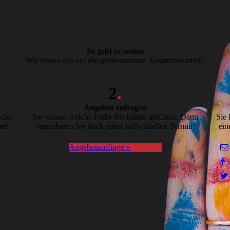
So geht es weiter
Wir freuen uns auf die gemeinsamme Zusammenarbeit:
2
.
Angebot anfragen
cht.
Sie wissen welche Farbe Sie haben möchten. Dann
Sie 
ner
vereinbaren Sie doch einen individuellen Termin!
ein
Angebotsanfrage »