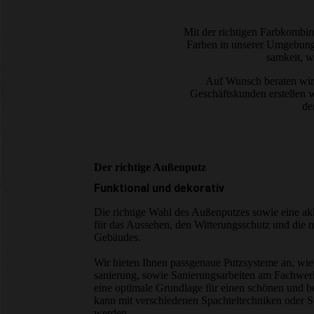
Mit der richtigen Farb­kombi
Farben in unserer Umgebung
samkeit, w
Auf Wunsch beraten wir S
Geschäfts­kunden erstellen 
de
Der richtige Außenputz
Funktional und dekorativ
Die richtige Wahl des Außenputzes sowie eine akk
für das Aussehen, den Witterungs­schutz und die
Gebäudes.
Wir bieten Ihnen passgenaue Putz­systeme an, wie
sanierung, sowie Sanierungsarbeiten am Fachwerk
eine optimale Grundlage für einen schönen und b
kann mit verschiedenen Spachtel­techniken oder Str
werden.