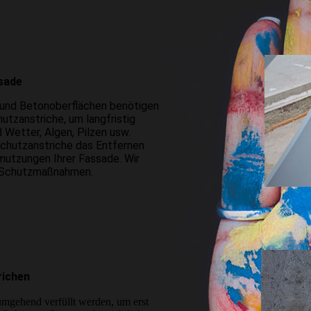
ssade
 und Betonoberflächen benötigen
tz­anstriche, um langfristig
Wetter, Algen, Pilzen usw.
chutz­anstriche das Entfernen
mut­zungen Ihrer Fassade. Wir
n Schutz­maßnahmen.
richen
umgehend verfüllt werden, um erst