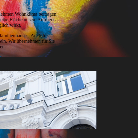
genehmen Wohnklima beitragen.
gelbe Fläche unsere Aufmerk­
lich wirkt.
familien­hauses. Auch für
geln. Wir übernehmen für Sie
en.