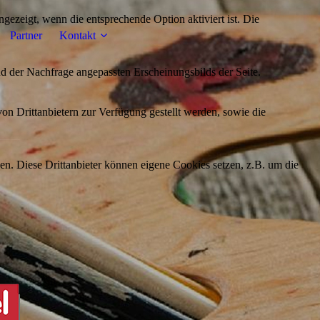
ezeigt, wenn die entsprechende Option aktiviert ist. Die
Partner
Kontakt
d der Nachfrage angepassten Erscheinungsbilds der Seite.
on Drittanbietern zur Verfügung gestellt werden, sowie die
den. Diese Drittanbieter können eigene Cookies setzen, z.B. um die