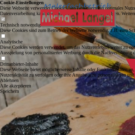
Cookie-Einstellungen
Diese Webseite verwendet Cookies, um Besuchern ein optimales Nutzerer
Datenverarbeitung kann dann auch in einem Drittland erfolgen. Weiter
Technisch notwendige
Diese Cookies sind zum Betrieb der Webseite notwendig, z.B. zum Sch
Analytische
Diese Cookies werden verwendet, um das Nutzererlebnis weiter zu optim
Ausspielung von personalisierter Werbung durch die Nachverfolgung de
Drittanbieter-Inhalte
Diese Webseite bietet möglicherweise Inhalte oder Funktionalitäten an,
Nutzeraktivität zu verfolgen oder ihre Angebote zu personalisieren und
Ablehnen
Alle akzeptieren
Speichern