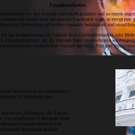
Fassaden­arbeiten
nation können Sie Ihre Fassade individuell gestalten und zu einem an
 nehmen wir immer auch mit unseren Emotionen wahr, so erregt eine 
ährend ein Straßenzug mit weißen Fassaden beruhigend und unauf­dring
ie zur Farbgestaltung der Fassade Ihres Einfamilien­hauses oder Mehr­
wir Fassaden­konzepte, die die Identität Ihres Unternehmens wieder­spie
n professionellen Anstrich Ihrer Fassade auf Holz, Putz und Putzsystem
urate Verarbeitung ist entscheidend
 mechanische Belastung eines
 klassischen Außenputz, die Altputz­
. Gut verarbeiteter Außenputz bietet
eständigen Fassaden­anstrich und
ukturputz individuell gestaltet