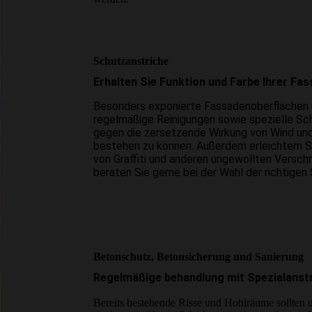
Schutz­anstriche
Erhalten Sie Funktion und Farbe Ihrer Fa
Besonders exponierte Fassaden­oberflächen
regelmäßige Reinigungen sowie spezielle Schu
gegen die zersetzende Wirkung von Wind und 
bestehen zu können. Außerdem erleichtern S
von Graffiti und anderen ungewollten Versch
beraten Sie gerne bei der Wahl der richtige
Betonschutz, Beton­sicherung und Sanierung
Regelmäßige behandlung mit Spezialanst
Bereits bestehende Risse und Hohlräume sollten 