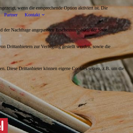
ezeigt, wenn die entsprechende Option aktiviert ist. Die
Partner
Kontakt
d der Nachfrage angepassten Erscheinungsbilds der Seite.
on Drittanbietern zur Verfügung gestellt werden, sowie die
den. Diese Drittanbieter können eigene Cookies setzen, z.B. um die