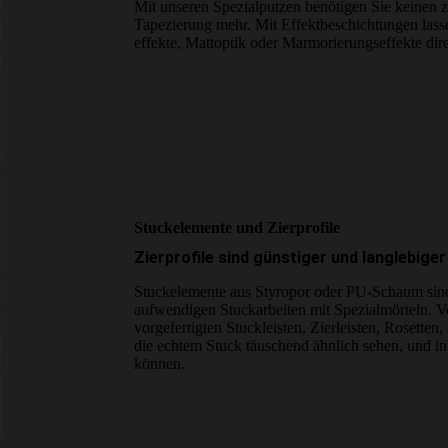
Mit unseren Spezialputzen benötigen Sie keinen z
Tapezierung mehr. Mit Effekt­beschichtungen las
effekte, Mattoptik oder Marmor­ierungs­­effekte di
Stuck­elemente und Zier­profile
Zierprofile sind günstiger und langlebiger
Stuckelemente aus Styropor oder PU-Schaum sind e
aufwendigen Stuckarbeiten mit Spezial­mörteln. 
vorgefertigten Stuckleisten, Zierleisten, Rosetten,
die echtem Stuck täuschend ähnlich sehen, und in
können.