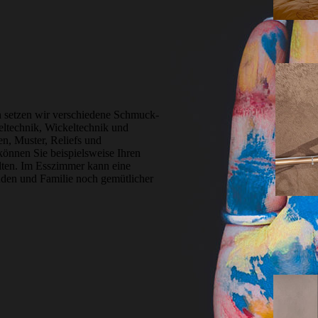
n setzen wir verschiedene Schmuck­
el­technik, Wickeltechnik und
en, Muster, Reliefs und
önnen Sie beispielsweise Ihren
alten. Im Esszimmer kann eine
unden und Familie noch gemütlicher