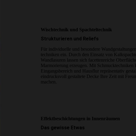
Wischtechnik und Spachtel­technik
Strukturieren und Reliefs
Für individuelle und besondere Wand­gestaltunge
techniken ein. Durch den Einsatz von Kalk­spacht
Wandlasuren lassen sich facetten­reiche Oberfläch
Marmorierung erzeugen. Mit Schmucktechniken k
Eingangs­bereich und Hausflur repräsentativ gest
eindrucksvoll gestaltete Decke Ihre Zeit mit Fre
machen.
Effekt­beschich­tungen in Innen­räumen
Das gewisse Etwas