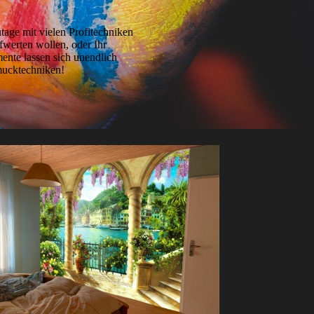
tage mit vielen Profitechniken
fwerten wollen, oder Ihr
ente lassen sich unendlich
mucktechniken!