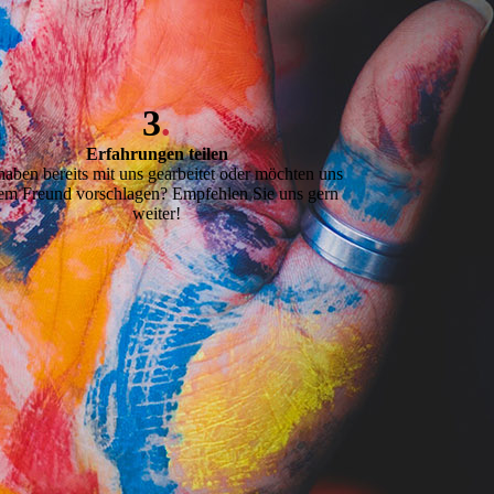
3
.
Erfahrungen teilen
haben bereits mit uns gearbeitet oder möchten uns
em Freund vorschlagen? Empfehlen Sie uns gern
weiter!