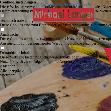
Cookie-Einstellungen
Diese Webseite verwendet Cookies, um Besuchern ein optimales Nutzerer
Datenverarbeitung kann dann auch in einem Drittland erfolgen. Weiter
Technisch notwendige
Diese Cookies sind zum Betrieb der Webseite notwendig, z.B. zum Sch
Analytische
Diese Cookies werden verwendet, um das Nutzererlebnis weiter zu optim
Ausspielung von personalisierter Werbung durch die Nachverfolgung de
Drittanbieter-Inhalte
Diese Webseite bietet möglicherweise Inhalte oder Funktionalitäten an,
Nutzeraktivität zu verfolgen oder ihre Angebote zu personalisieren und
Ablehnen
Alle akzeptieren
Speichern