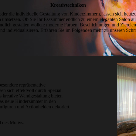
Kreativ­techniken
der die individuelle Gestaltung von Kinderzimmern, lassen sich heutzu
n umsetzen. Ob Sie Ihr Esszimmer endlich zu einem eleganten Salon au
ndlich gestalten wollen: moderne Farben, Beschichtungen und Zierelem
nd individualisieren. Erfahren Sie im Folgenden mehr zu unseren Sch
esondere repräsentative
n sich effektvoll durch Spezial­
s kreative Wand­gestaltung bieten
das neue Kinderzimmer in den
n­figuren und Actionhelden dekoriert
l des Motivs.