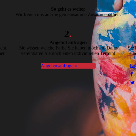
So geht es weiter
Wir freuen uns auf die gemeinsamme Zusammenarbeit:
2
.
Angebot anfragen
cht.
Sie wissen welche Farbe Sie haben möchten. Dann
Sie 
ner
vereinbaren Sie doch einen individuellen Termin!
ein
Angebotsanfrage »