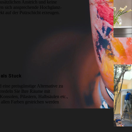
usätzlichen Anstrich und keine
sen sich ansprechende Hoch­glanz­
rekt auf der Putzschicht erzeugen.
 als Stuck
ine preis­günstige Alternative zu
Veredeln Sie Ihre Räume mit
 Konsolen, Pilastern, Halbsäulen etc.,
 allen Farben gestrichen werden