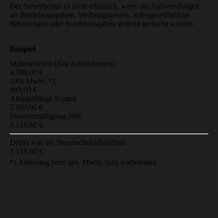
Der Steuerbonus ist nicht erhältlich, wenn die Aufwendungen
als Betriebsausgaben, Werbungskosten, außergewöhnliche
Belastungen oder Sonderausgaben geltend gemacht werden.
Beispiel
Malerarbeiten (Nur Arbeitskosten)
4.700,00 €
19% MwSt. *)
893,00 €
Abzugsfähige Kosten
5.593,00 €
Steuerermäßigung 20%
1.118,60 €
Direkt von der Steuerschuldabziehbar
1.118,60 €
*) Änderung beim ges. MwSt.-Satz vorbehalten