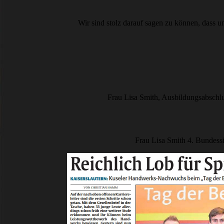
Wir sind stolz darauf sagen zu können, dass 
Frau Lisa Smith, Ausbildungsabschl
Frau Lisa Smith 4. Bundess