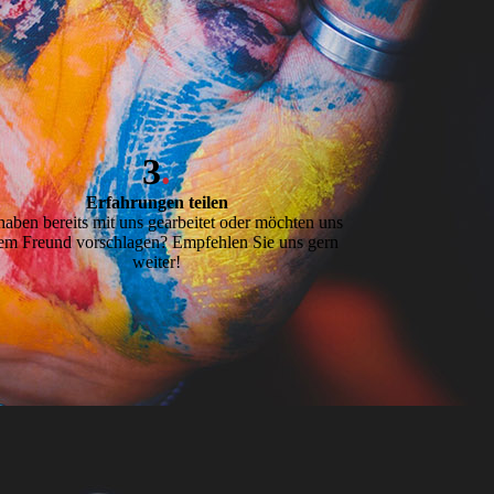
3
.
Erfahrungen teilen
haben bereits mit uns gearbeitet oder möchten uns
em Freund vorschlagen? Empfehlen Sie uns gern
weiter!