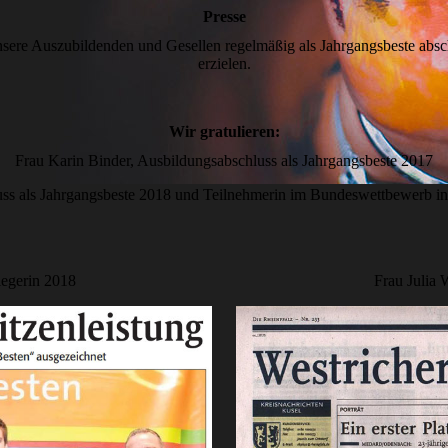
Presse
unsere Auszubildenden und Gesellen regelmäßig als Jahrgangsbeste ab
erzielen.
Wir gratulieren:
Frau Karin Binder, Ausbildungsabschluss als Jahrgangsbeste 2017
uss als Jahrgangsbeste 2018 und Teilnehmerin im Bundeswettbewerb in
iegerin 2018
Frau Julia 