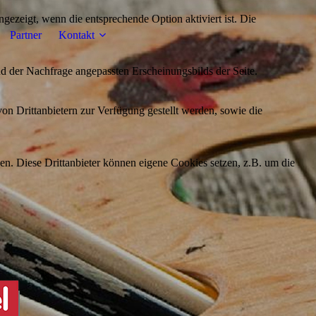
ezeigt, wenn die entsprechende Option aktiviert ist. Die
Partner
Kontakt
d der Nachfrage angepassten Erscheinungsbilds der Seite.
on Drittanbietern zur Verfügung gestellt werden, sowie die
den. Diese Drittanbieter können eigene Cookies setzen, z.B. um die