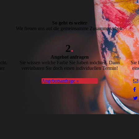
So geht es weiter
Wir freuen uns auf die gemeinsamme Zusammenarbeit:
2
.
Angebot anfragen
cht.
Sie wissen welche Farbe Sie haben möchten. Dann
Sie 
ner
vereinbaren Sie doch einen individuellen Termin!
ein
Angebotsanfrage »