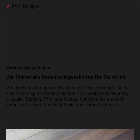
✔
PVC Belägen
Boden­verleg­arbeiten
Wir führen alle Boden­verlege­arbeiten für Sie durch!
Bei der Renovierung von Wänden und Decken ist meist auch
eine Sanierung des Bodens sinnvoll. Wir verlegen fach­kundig
Laminat, Teppich, PVC und Parkett. Sprechen Sie uns auch
gerne auf Polier und Schleif­arbeiten für Parkettböden an.