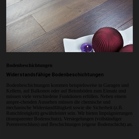
Boden­beschichtungen
Widerstands­fähige Boden­beschichtungen
Boden­beschichtungen kommen beispiels­weise in Garagen und
Kellern, auf Balkonen oder auf Betonböden zum Einsatz und
müssen viele verschiedene Funktionen erfüllen. Neben einem
anspre-chenden Aussehen müssen die chemische und
mechanische Widerstand­fähigkeit sowie die Sicherheit (z.B.
Rutsch­festigkeit) gewähr­leistet sein. Wir bieten Impräg­nierungen
(transparenter Boden­schutz), Versiegelungen (vollständiger
Poren­verschluss) und Beschichtungen (eigene Boden­schicht) an.