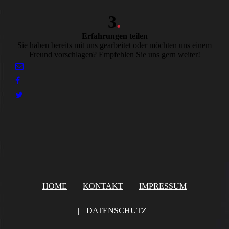
3
.
Erfahrungen teilen
Sie haben bereits mit uns gearbeitet oder möchten uns einem
Freund vorschlagen? Empfehlen Sie uns gern weiter!
HOME
|
KONTAKT
|
IMPRESSUM
|
DATENSCHUTZ