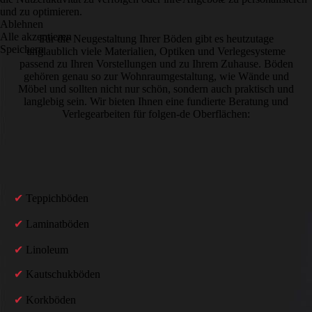
und zu optimieren.
Ablehnen
Alle akzeptieren
Für die Neugestaltung Ihrer Böden gibt es heutzutage
Speichern
unglaublich viele Materialien, Optiken und Verlege­systeme
passend zu Ihren Vorstellungen und zu Ihrem Zuhause. Böden
gehören genau so zur Wohnraum­gestaltung, wie Wände und
Möbel und sollten nicht nur schön, sondern auch praktisch und
langlebig sein. Wir bieten Ihnen eine fundierte Beratung und
Verlege­arbeiten für folgen-de Oberflächen:
✔
Teppichböden
✔
Laminatböden
✔
Linoleum
✔
Kautschukböden
✔
Korkböden