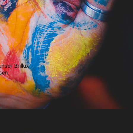
nser Brillux
sen.