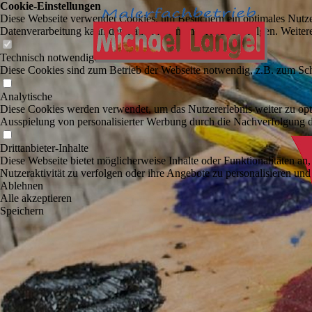
Cookie-Einstellungen
Diese Webseite verwendet Cookies, um Besuchern ein optimales Nutzerer
Datenverarbeitung kann dann auch in einem Drittland erfolgen. Weiter
Technisch notwendige
Diese Cookies sind zum Betrieb der Webseite notwendig, z.B. zum Sch
Analytische
Diese Cookies werden verwendet, um das Nutzererlebnis weiter zu optim
Ausspielung von personalisierter Werbung durch die Nachverfolgung de
Drittanbieter-Inhalte
Diese Webseite bietet möglicherweise Inhalte oder Funktionalitäten an,
Nutzeraktivität zu verfolgen oder ihre Angebote zu personalisieren und
Ablehnen
Alle akzeptieren
Speichern