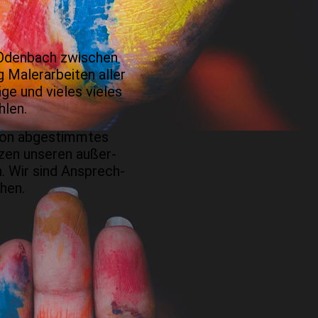
 Oden­bach zwischen
 Maler­arbeiten aller
ge und vieles vieles
hlen.
tion abgestimmtes
tzen unseren außer­
. Wir sind Ansprech­
hen.