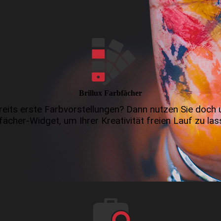
Brillux Farbfächer
reits erste Farbvorstellungen? Dann nutzen Sie doch u
fächer-Widget, um Ihrer Kreativität freien Lauf zu las