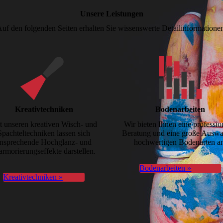
Unsere Leistungen
uf den folgenden Seiten erhalten Sie wissenswerte Detailinformatione
Kreativ­techniken
Boden­arbeiten
t unseren kreativen Wisch- und
Wir bieten Ihnen eine professio
Spachtel­techniken lassen sich
Beratung und eine große Auswa
nsprechende Hoch­glanz- und
hochwertigen Bodenarten a
rmorierungseffekte darstellen.
Bodenarbeiten »
Kreativtechniken »