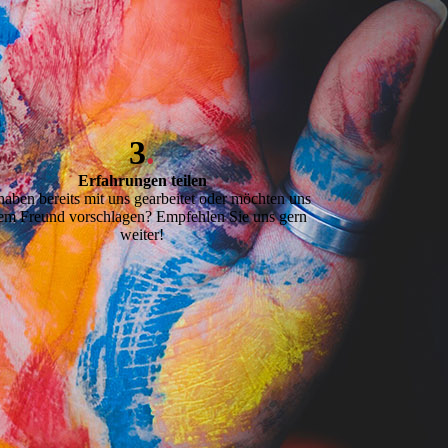
3
.
Erfahrungen teilen
haben bereits mit uns gearbeitet oder möchten uns
em Freund vorschlagen? Empfehlen Sie uns gern
weiter!