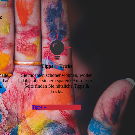
n:
Tipps
&
Tricks
nelle
Sie möchten schöner wohnen, wollen
hl an
dabei aber steuern sparen? Auf dieser
n.
Seite finden Sie nützliche Tipps &
Tricks.
Tipps »