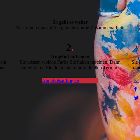
So geht es weiter
Wir freuen uns auf die gemeinsamme Zusammenarbeit:
2
.
Angebot anfragen
cht.
Sie wissen welche Farbe Sie haben möchten. Dann
Sie 
ner
vereinbaren Sie doch einen individuellen Termin!
ein
Angebotsanfrage »