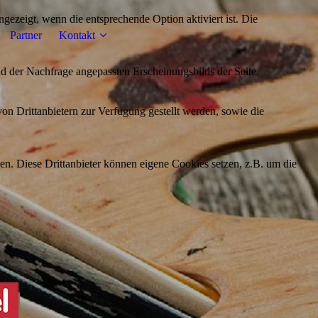
ezeigt, wenn die entsprechende Option aktiviert ist. Die
Partner
Kontakt
d der Nachfrage angepassten Erscheinungsbilds der Seite.
on Drittanbietern zur Verfügung gestellt werden, sowie die
den. Diese Drittanbieter können eigene Cookies setzen, z.B. um die