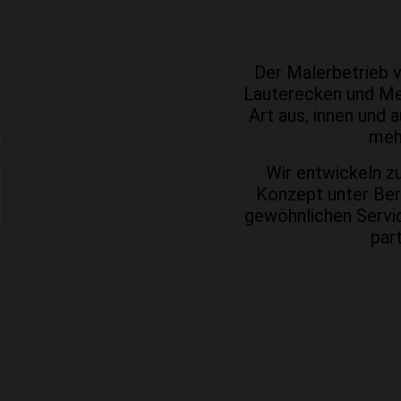
Der Malerbetrieb v
Lauter­ecken und Mei
Art aus, innen und 
mehr
Wir entwickeln z
Konzept unter Ber
gewöhn­lichen Servi
par