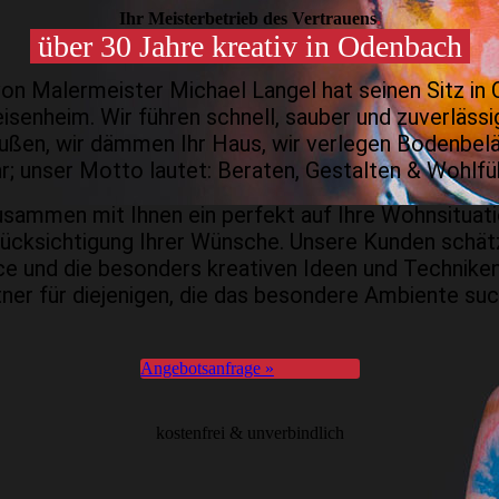
Ihr Meister­betrieb des Vertrauens
.
über 30 Jahre kreativ in Odenbach
on Malermeister Michael Langel hat seinen Sitz in
sen­heim. Wir führen schnell, sauber und zuver­lässig
außen, wir dämmen Ihr Haus, wir verlegen Boden­belä
; unser Motto lautet: Beraten, Gestalten & Wohl­fü
usammen mit Ihnen ein perfekt auf Ihre Wohn­situa
ück­sichti­gung Ihrer Wünsche. Unsere Kunden schä
ce und die beson­ders kreativen Ideen und Techniken
tner für diejenigen, die das besondere Ambiente suc
Angebotsanfrage »
kostenfrei & unverbindlich