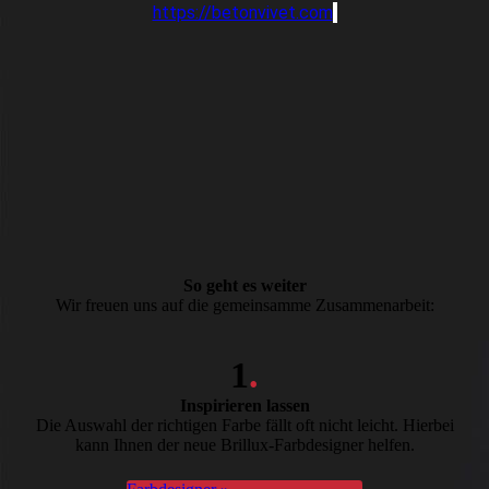
https://betonvivet.com
So geht es weiter
Wir freuen uns auf die gemeinsamme Zusammenarbeit:
1
.
Inspirieren lassen
Die Auswahl der richtigen Farbe fällt oft nicht leicht. Hierbei
kann Ihnen der neue Brillux-Farbdesigner helfen.